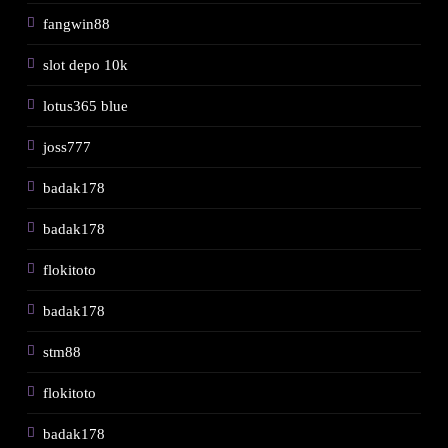
fangwin88
slot depo 10k
lotus365 blue
joss777
badak178
badak178
flokitoto
badak178
stm88
flokitoto
badak178