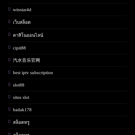
winstar4d
เว็บสล็อต
คาสิโนออนไลน์
cipit88
汽水音乐官网
best iptv subscription
slot88
situs slot
badak178
สล็อตทรู