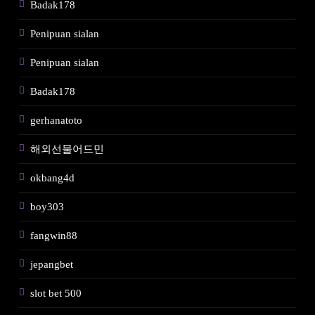
Badak178
Penipuan sialan
Penipuan sialan
Badak178
gerhanatoto
해외선물어드민
okbang4d
boy303
fangwin88
jepangbet
slot bet 500