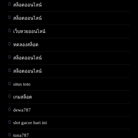
สล็อตออนไลน์
สล็อตออนไลน์
เว็บหวยออนไลน์
ทดลองสล็อต
สล็อตออนไลน์
สล็อตออนไลน์
situs toto
เกมสล็อต
dewa787
slot gacor hari ini
tuna787