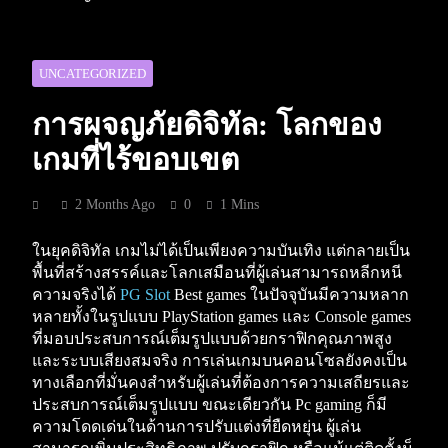
UNCATEGORIZED
การผจญภัยดิจิทัล: โลกของ
เกมที่ไร้ขอบเขต
2 Months Ago
0
1 Mins
ในยุคดิจิทัล เกมไม่ได้เป็นเพียงความบันเทิง แต่กลายเป็น
พื้นที่สร้างสรรค์และโลกเสมือนที่ผู้เล่นสามารถหลีกหนี
ความจริงได้
PG Slot
Best games ในปัจจุบันมีความหลาก
หลายทั้งในรูปแบบ PlayStation games และ Console games
ที่มอบประสบการณ์เต็มรูปแบบด้วยกราฟิกคุณภาพสูง
และระบบเสียงสมจริง การเล่นเกมบนคอนโซลยังคงเป็น
ทางเลือกที่มั่นคงสำหรับผู้เล่นที่ต้องการความเสถียรและ
ประสบการณ์เต็มรูปแบบ ขณะเดียวกัน Pc gaming ก็มี
ความโดดเด่นในด้านการปรับแต่งที่ยืดหยุ่น ผู้เล่น