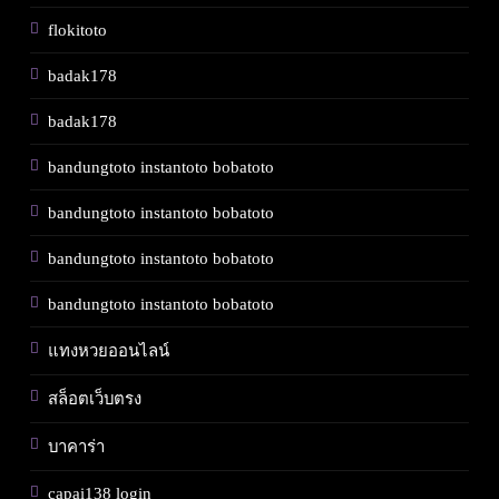
flokitoto
badak178
badak178
bandungtoto instantoto bobatoto
bandungtoto instantoto bobatoto
bandungtoto instantoto bobatoto
bandungtoto instantoto bobatoto
แทงหวยออนไลน์
สล็อตเว็บตรง
บาคาร่า
capai138 login