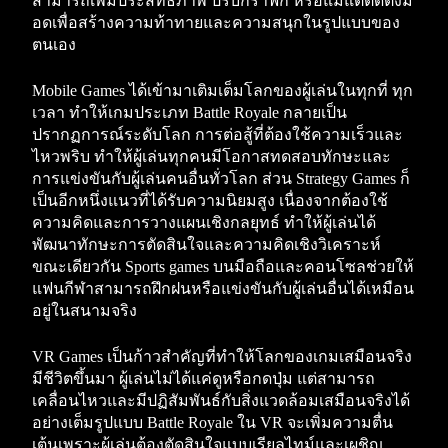
สามารถเพิ่มประสิทธิภาพ ปรับกราฟิก หรือแม้แต่ติดตั้งม็
อดเพื่อสร้างความท้าทายและความสนุกในรูปแบบของ
ตนเอง
Mobile Games ได้เข้ามาเติมเต็มโลกของผู้เล่นในทุกที่ ทุก
เวลา ทำให้เกมประเภท Battle Royale กลายเป็น
ปรากฏการณ์ระดับโลก การต่อสู้ที่ต้องใช้ความเร็วและ
ไหวพริบ ทำให้ผู้เล่นทุกคนมีโอกาสทดสอบทักษะและ
การแข่งขันกับผู้เล่นคนอื่นทั่วโลก ส่วน Strategy Games ก็
เป็นอีกหนึ่งแนวที่ได้รับความนิยมสูง เนื่องจากต้องใช้
ความคิดและการวางแผนเชิงกลยุทธ์ ทำให้ผู้เล่นได้
พัฒนาทักษะการตัดสินใจและความคิดเชิงวิเคราะห์
ขณะเดียวกัน Sports games บนมือถือและคอนโซลช่วยให้
แฟนกีฬาสามารถฝึกฝนหรือแข่งขันกับผู้เล่นอื่นได้เหมือน
อยู่ในสนามจริง
VR Games เป็นก้าวสำคัญที่ทำให้โลกของเกมเสมือนจริง
มีชีวิตขึ้นมา ผู้เล่นไม่ได้แค่ดูหรือกดปุ่ม แต่สามารถ
เคลื่อนไหวและมีปฏิสัมพันธ์กับสิ่งแวดล้อมเสมือนจริงได้
อย่างเต็มรูปแบบ Battle Royale ใน VR จะเพิ่มความตื่น
เต้นเพราะผู้เล่นต้องตัดสินใจแบบเรียลไทม์และเผชิญ