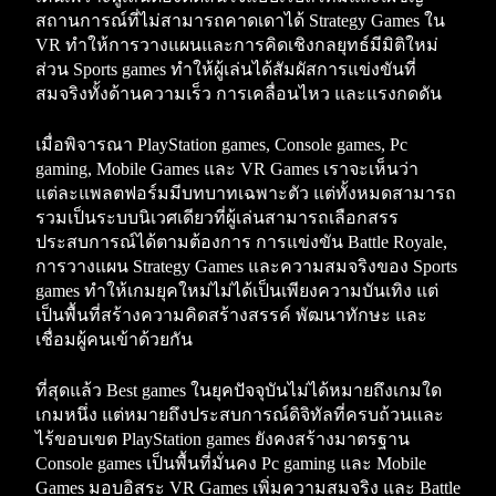
สถานการณ์ที่ไม่สามารถคาดเดาได้ Strategy Games ใน
VR ทำให้การวางแผนและการคิดเชิงกลยุทธ์มีมิติใหม่
ส่วน Sports games ทำให้ผู้เล่นได้สัมผัสการแข่งขันที่
สมจริงทั้งด้านความเร็ว การเคลื่อนไหว และแรงกดดัน
เมื่อพิจารณา PlayStation games, Console games, Pc
gaming, Mobile Games และ VR Games เราจะเห็นว่า
แต่ละแพลตฟอร์มมีบทบาทเฉพาะตัว แต่ทั้งหมดสามารถ
รวมเป็นระบบนิเวศเดียวที่ผู้เล่นสามารถเลือกสรร
ประสบการณ์ได้ตามต้องการ การแข่งขัน Battle Royale,
การวางแผน Strategy Games และความสมจริงของ Sports
games ทำให้เกมยุคใหม่ไม่ได้เป็นเพียงความบันเทิง แต่
เป็นพื้นที่สร้างความคิดสร้างสรรค์ พัฒนาทักษะ และ
เชื่อมผู้คนเข้าด้วยกัน
ที่สุดแล้ว Best games ในยุคปัจจุบันไม่ได้หมายถึงเกมใด
เกมหนึ่ง แต่หมายถึงประสบการณ์ดิจิทัลที่ครบถ้วนและ
ไร้ขอบเขต PlayStation games ยังคงสร้างมาตรฐาน
Console games เป็นพื้นที่มั่นคง Pc gaming และ Mobile
Games มอบอิสระ VR Games เพิ่มความสมจริง และ Battle