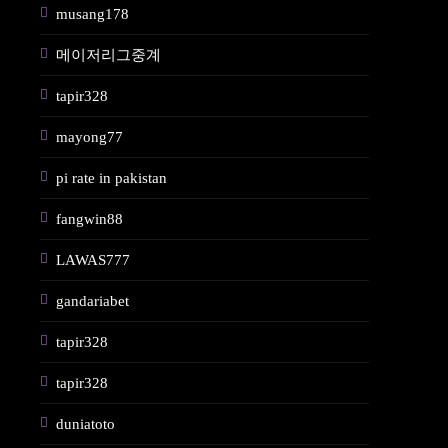
musang178
메이저리그중계
tapir328
mayong77
pi rate in pakistan
fangwin88
LAWAS777
gandariabet
tapir328
tapir328
duniatoto