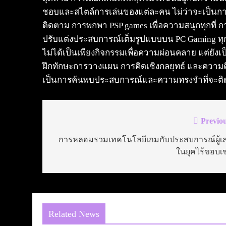
ชอบและสไตล์การเล่นของแต่ละคน ไม่ว่าจะเป็นการเล่น
ติดตาม การพกพา PSP games เพื่อความสนุกทุกที่ 
ปรับแต่งประสบการณ์เต็มรูปแบบบน PC Gaming ทุก
ไม่ได้เป็นเพียงกิจกรรมเพื่อความผ่อนคลาย แต่ยังเป็
ฝึกทักษะการวางแผน การคิดเชิงกลยุทธ์ และความคิ
เป็นการค้นพบประสบการณ์และความทรงจำที่จะติดตั
Previou
การหลอมรวมเทคโนโลยีเกมกับประสบการณ์ผู้เล
ในยุคไร้ขอบเ
Related News