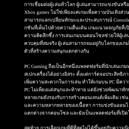
การเชื่อมต่อผู้เล่นทั่วโลก ผู้เล่นสามารถแข่งขันห
Xbox games ไม่ใช่เพียงแค่เกมเพื่อความบันเทิงส่วน
สามารถแลกเปลี่ยนทักษะและประสบการณ์ Console
กชันที่เต็มไปด้วยความตื่นเต้น เกมแนวผจญภัยที่เป
ความคิดลึกซึ้ง การเล่นเกมบนคอนโซลช่วยให้ผู้เล
ควบคุมที่สมจริง ผู้เล่นสามารถจมอยู่กับโลกของเก
ตัวที่สร้างความสนุกแตกต่างกัน
PC Gaming ถือเป็นอีกหนึ่งแพลตฟอร์มที่นักเล่นเ
สเปกเครื่องได้อย่างอิสระ ตั้งแต่การ์ดจอประสิทธ
เพิ่มความสะดวกในการเล่น ทำให้เกมบน PC มีควา
PC ไม่เพียงแต่สนุกและท้าทาย แต่ยังช่วยพัฒนาทั
หลายเกมยังรองรับการสร้างคอนเทนต์เพิ่มเติม เช่
และความหลากหลายของเนื้อหา การแข่งขันออนไลน
แตกต่างจากคอนโซล และยังเป็นแพลตฟอร์มที่เปิดโอก
สุดท้าย การเลือกเกมที่ดีที่สุดไม่ได้ขึ้นอยู่กับคว