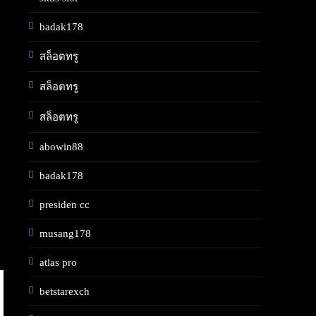
badak178
สล็อตทรู
สล็อตทรู
สล็อตทรู
abowin88
badak178
presiden cc
musang178
atlas pro
betstarexch