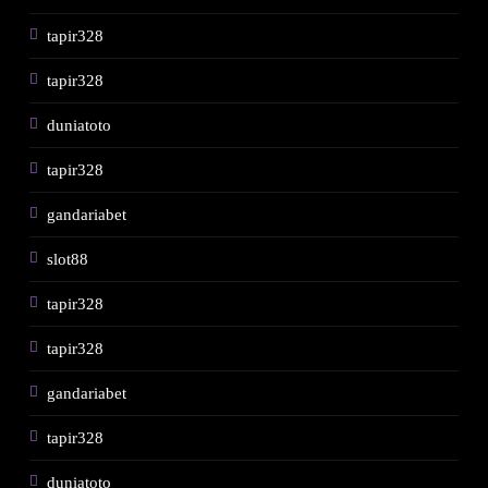
tapir328
tapir328
duniatoto
tapir328
gandariabet
slot88
tapir328
tapir328
gandariabet
tapir328
duniatoto