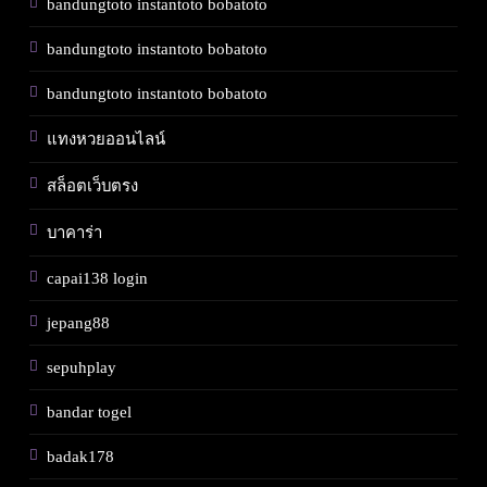
bandungtoto instantoto bobatoto
bandungtoto instantoto bobatoto
bandungtoto instantoto bobatoto
แทงหวยออนไลน์
สล็อตเว็บตรง
บาคาร่า
capai138 login
jepang88
sepuhplay
bandar togel
badak178