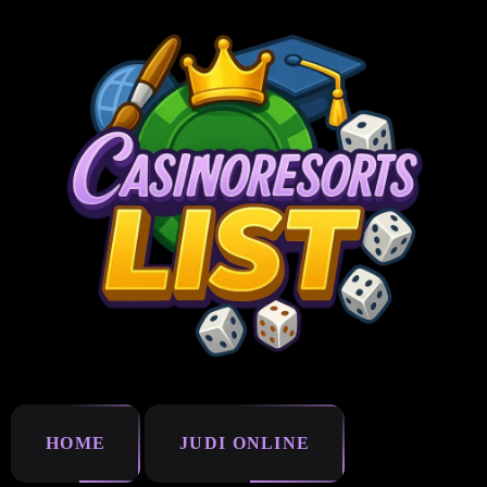
HOME
JUDI ONLINE