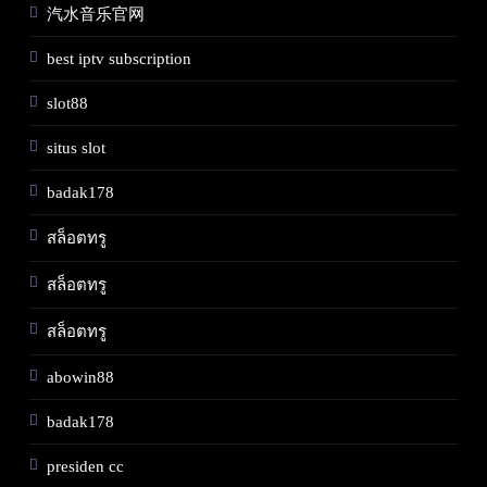
汽水音乐官网
best iptv subscription
slot88
situs slot
badak178
สล็อตทรู
สล็อตทรู
สล็อตทรู
abowin88
badak178
presiden cc