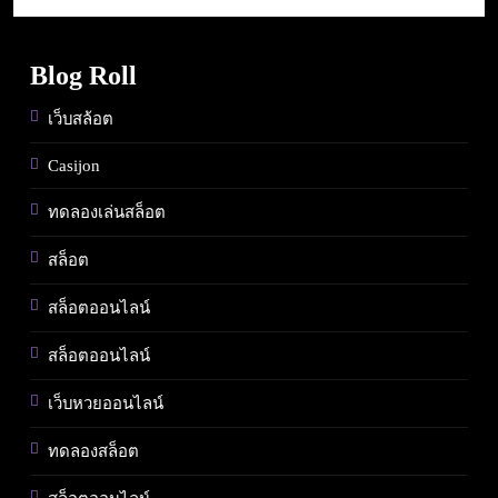
Blog Roll
เว็บสล้อต
Casijon
ทดลองเล่นสล็อต
สล็อต
สล็อตออนไลน์
สล็อตออนไลน์
เว็บหวยออนไลน์
ทดลองสล็อต