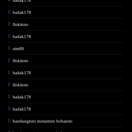
badak178
badak178
flokitoto
badak178
stm88
flokitoto
badak178
flokitoto
badak178
badak178
bandungtoto instantoto bobatoto