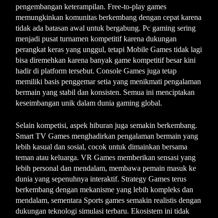
pengembangan keterampilan. Free-to-play games
memungkinkan komunitas berkembang dengan cepat karena
tidak ada batasan awal untuk bergabung. Pc gaming sering
menjadi pusat turnamen kompetitif karena dukungan
perangkat keras yang unggul, tetapi Mobile Games tidak lagi
bisa diremehkan karena banyak game kompetitif besar kini
hadir di platform tersebut. Console Games juga tetap
memiliki basis penggemar setia yang menikmati pengalaman
bermain yang stabil dan konsisten. Semua ini menciptakan
keseimbangan unik dalam dunia gaming global.
Selain kompetisi, aspek hiburan juga semakin berkembang.
Smart TV Games menghadirkan pengalaman bermain yang
lebih kasual dan sosial, cocok untuk dimainkan bersama
teman atau keluarga. VR Games memberikan sensasi yang
lebih personal dan mendalam, membawa pemain masuk ke
dunia yang sepenuhnya interaktif. Strategy Games terus
berkembang dengan mekanisme yang lebih kompleks dan
mendalam, sementara Sports games semakin realistis dengan
dukungan teknologi simulasi terbaru. Ekosistem ini tidak