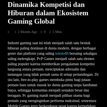
Dinamika Kompetisi dan
Hiburan dalam Ekosistem
Gaming Global
2 Months Ago
0
5 Mins
Industri gaming saat ini telah menjadi salah satu bentuk
hiburan paling dominan di dunia modern, dengan berbagai
genre dan platform yang saling
initoto88
bersaing sekaligus
saling melengkapi. PvP Games menjadi salah satu elemen
paling populer karena memberikan pengalaman kompetisi
langsung antara pemain, menciptakan adrenalin dan
tantangan yang tidak pernah sama di setiap pertandingan. Di
sisi lain, free-to-play games membuka pintu bagi jutaan
pemain baru untuk masuk ke dunia gaming tanpa hambatan
biaya, sehingga komunitas menjadi semakin besar dan
beragam. Pc gaming masih menjadi pilihan utama bagi
pemain yang menginginkan performa maksimal, sementara
Mobile Games terus berkembang pesat karena kemudahan