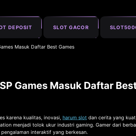
OT DEPOSIT
SLOT GACOR
SLOT500
Games Masuk Daftar Best Games
PSP Games Masuk Daftar Bes
s karena kualitas, inovasi,
harum slot
dan cerita yang kua
ation menjadi tolok ukur industri gaming. Gamer dari be
n pengalaman interaktif yang berkesan.