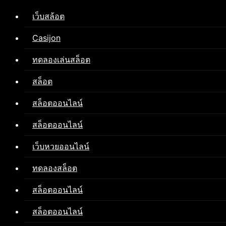
เว็บสล้อต
Casijon
ทดลองเล่นสล็อต
สล็อต
สล็อตออนไลน์
สล็อตออนไลน์
เว็บหวยออนไลน์
ทดลองสล็อต
สล็อตออนไลน์
สล็อตออนไลน์