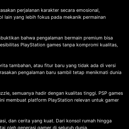
asakan perjalanan karakter secara emosional,
 lain yang lebih fokus pada mekanik permainan
embuktikan bahwa pengalaman bermain premium bisa
esibilitas PlayStation games tanpa kompromi kualitas,
ta tambahan, atau fitur baru yang tidak ada di versi
merasakan pengalaman baru sambil tetap menikmati dunia
zzle, semuanya hadir dengan kualitas tinggi. PSP games
ni membuat platform PlayStation relevan untuk gamer
si, dan cerita yang kuat. Dari konsol rumah hingga
ai oleh generasi gamer di seluruh dunia.