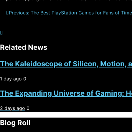
Previous:
The Best PlayStation Games for Fans of Time
Related News
The Kaleidoscope of Silicon, Motion,
1 day ago
0
The Expanding Universe of Gaming: H
2 days ago
0
Blog Roll