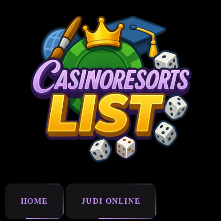
HOME
JUDI ONLINE