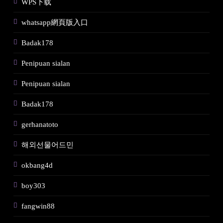
WPS下载
whatsapp網頁版入口
Badak178
Penipuan sialan
Penipuan sialan
Badak178
gerhanatoto
해외선물어드민
okbang4d
boy303
fangwin88