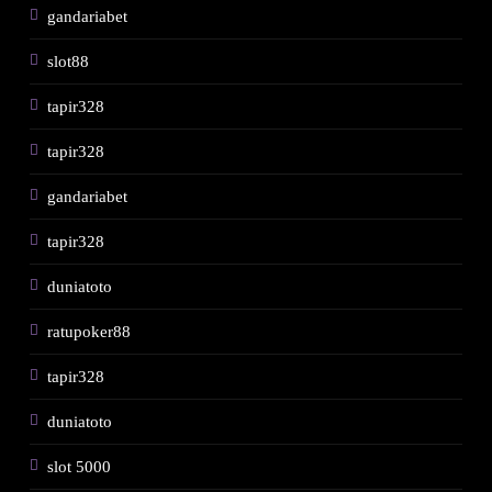
gandariabet
slot88
tapir328
tapir328
gandariabet
tapir328
duniatoto
ratupoker88
tapir328
duniatoto
slot 5000