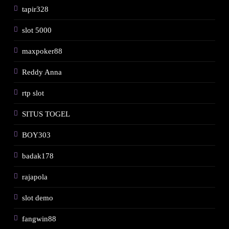
tapir328
slot 5000
maxpoker88
Reddy Anna
rtp slot
SITUS TOGEL
BOY303
badak178
rajapola
slot demo
fangwin88