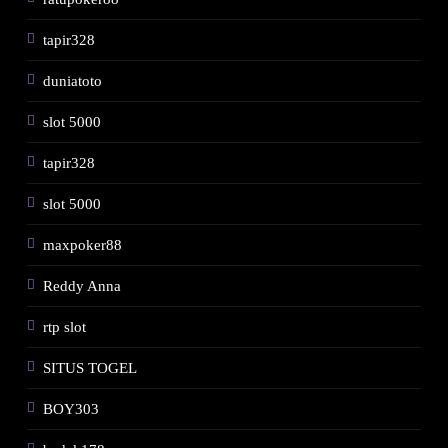
tapir328
duniatoto
slot 5000
tapir328
slot 5000
maxpoker88
Reddy Anna
rtp slot
SITUS TOGEL
BOY303