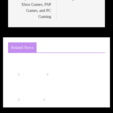
Xbox Games, PSP
Games, and PC
Gaming
Related News
Why the Future of Gaming Will Be Built Around
Choice, Connection, and Convenience
54 minutes ago
0
Why Virtual Worlds Feel Alive: The Psychology
Behind Immersive Game Environments
18 hours ago
0