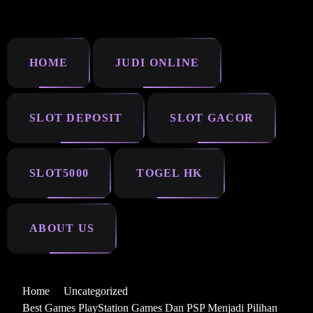
HOME
JUDI ONLINE
SLOT DEPOSIT
SLOT GACOR
SLOT5000
TOGEL HK
ABOUT US
Home
Uncategorized
Best Games PlayStation Games Dan PSP Menjadi Pilihan