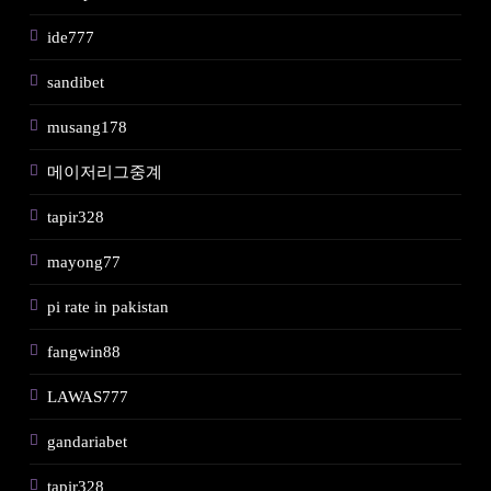
ide777
sandibet
musang178
메이저리그중계
tapir328
mayong77
pi rate in pakistan
fangwin88
LAWAS777
gandariabet
tapir328