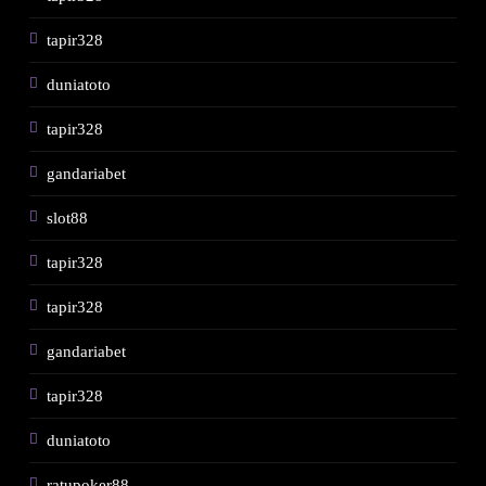
tapir328
duniatoto
tapir328
gandariabet
slot88
tapir328
tapir328
gandariabet
tapir328
duniatoto
ratupoker88